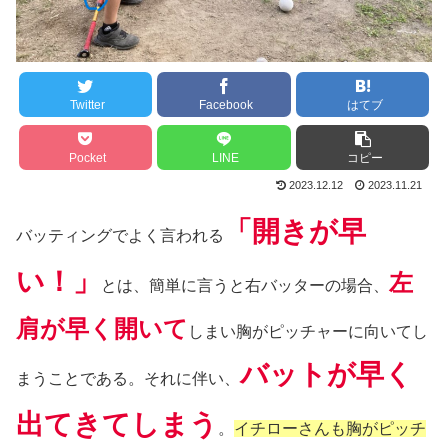
Twitter
Facebook
はてブ
Pocket
LINE
コピー
2023.12.12
2023.11.21
「開きが早
バッティングでよく言われる
い！」
左
とは、簡単に言うと右バッターの場合、
肩が早く開いて
しまい胸がピッチャーに向いてし
バットが早く
まうことである。それに伴い、
出てきてしまう
。
イチローさんも胸がピッチ